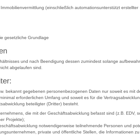
obilienvermittlung (einschließlich automationsunterstützt erstellter 
ie gesetzliche Grundlage
ten
ältnisses und nach Beendigung dessen zumindest solange aufbewahrt,
nicht abgelaufen sind.
ter:
bzw. bekannt gegebenen personenbezogenen Daten nur soweit es mit de
inimal erforderlichen Umfang und soweit es für die Vertragsabwicklung
abwicklung beteiligter (Dritter) besteht.
rnehmens, die mit der Geschäftsabwicklung befasst sind (z.B. EDV, so
r Projekte);
Geschäftsabwicklung notwendigerweise teilnehmende Personen und poten
ungsunternehmen, private und öffentliche Stellen, die Informationen 