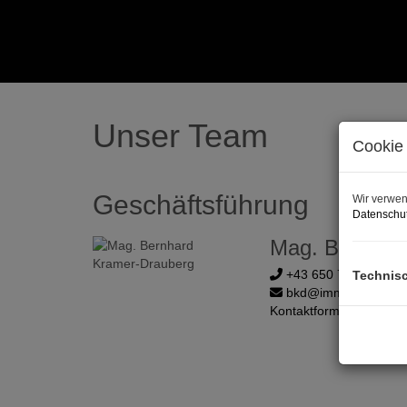
Unser Team
Cookie 
Geschäftsführung
Wir verwen
Datenschut
Mag. Bernhar
+43 650 777 28 96
Technis
bkd@immobiliaris.at
Kontaktformular