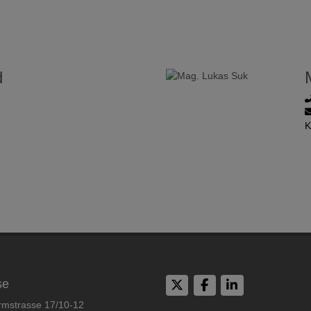
d
K
se
rmstrasse 17/10-12