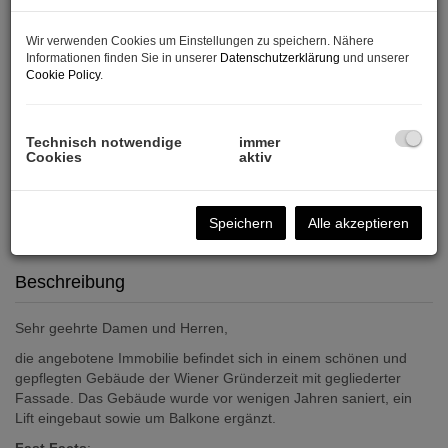
Wir verwenden Cookies um Einstellungen zu speichern. Nähere
Informationen finden Sie in unserer
Datenschutzerklärung
und unserer
Cookie Policy
.
Technisch notwendige
immer
Cookies
aktiv
Speichern
Alle akzeptieren
Beschreibung
Sehr geehrte Damen und Herren,
die angebotene Immobilie befindet sich in einem schönen und
gepflegten Gebäude der Wiener Gründerzeit mit gegliederter
Fassade. Das Gebäude wurde vor wenigen Jahren saniert, ein
Lift eingebaut sowie um Balkone ergänzt.