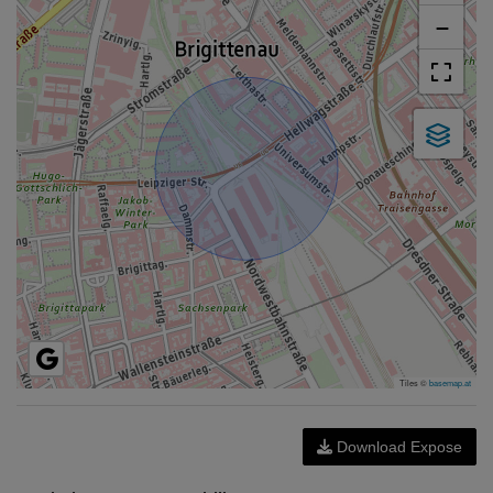
−
Tiles ©
basemap.at
Download Expose