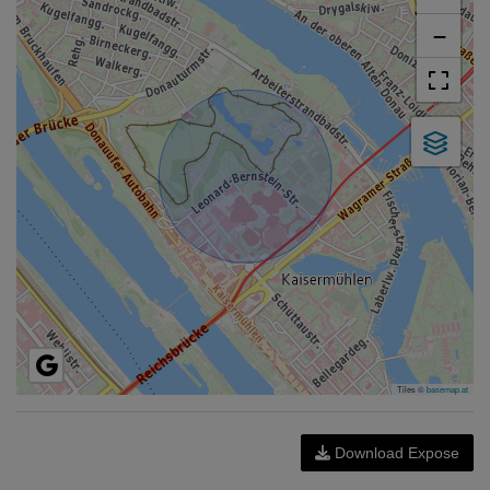
−
Tiles ©
basemap.at
Download Expose