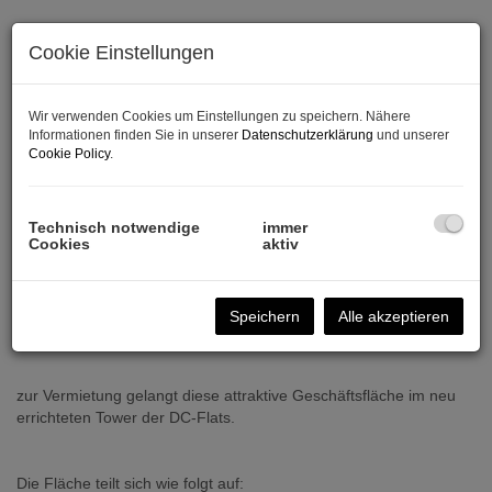
Cookie Einstellungen
Wir verwenden Cookies um Einstellungen zu speichern. Nähere
Informationen finden Sie in unserer
Datenschutzerklärung
und unserer
Cookie Policy
.
Technisch notwendige
immer
Cookies
aktiv
Beschreibung
Speichern
Alle akzeptieren
Sehr geehrte Damen und Herren,
zur Vermietung gelangt diese attraktive Geschäftsfläche im neu
errichteten Tower der DC-Flats.
Die Fläche teilt sich wie folgt auf: