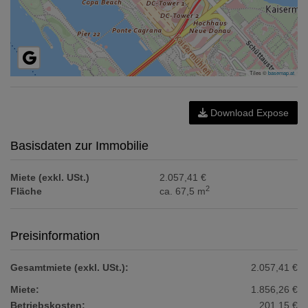
Tiles ©
basemap.at
Download Expose
Basisdaten zur Immobilie
Miete (exkl. USt.)
2.057,41 €
2
Fläche
ca. 67,5 m
Preisinformation
Gesamtmiete (exkl. USt.):
2.057,41 €
Miete:
1.856,26 €
Betriebskosten:
201,15 €