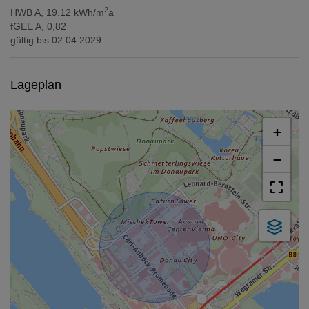
2
HWB
A, 19.12 kWh/m
a
fGEE
A, 0,82
gültig bis
02.04.2029
Lageplan
+
−