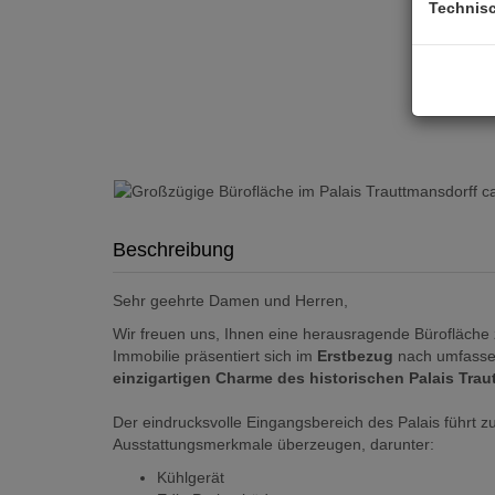
Technis
Beschreibung
Sehr geehrte Damen und Herren,
Wir freuen uns, Ihnen eine herausragende Bürofläche 
Immobilie präsentiert sich im
Erstbezug
nach umfassen
einzigartigen Charme des historischen Palais Tra
Der eindrucksvolle Eingangsbereich des Palais führt zu
Ausstattungsmerkmale überzeugen, darunter:
Kühlgerät