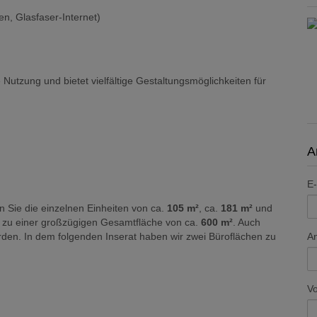
n, Glasfaser-Internet)
utzung und bietet vielfältige Gestaltungsmöglichkeiten für
A
E-
n Sie die einzelnen Einheiten von ca.
105 m²
, ca.
181 m²
und
 zu einer großzügigen Gesamtfläche von ca.
600 m²
. Auch
A
den. In dem folgenden Inserat haben wir zwei Büroflächen zu
V