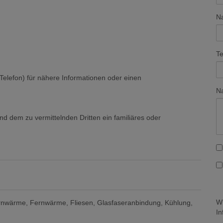
N
Te
 Telefon) für nähere Informationen oder einen
Na
nd dem zu vermittelnden Dritten ein familiäres oder
Wi
rnwärme
Fernwärme
Fliesen
Glasfaseranbindung
Kühlung
In