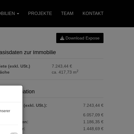
BILIEN
PROJEKTE
TEAM
KONTAKT
Download Expose
asisdaten zur Immobilie
ete (exkl. USt.)
7.243,44 €
2
läche
ca. 417,73 m
reisinformation
samtmiete (exkl. USt.):
7.243,44 €
nserer
ete:
6.057,09 €
etriebskosten:
1.186,35 €
msatzsteuer:
1.448,69 €