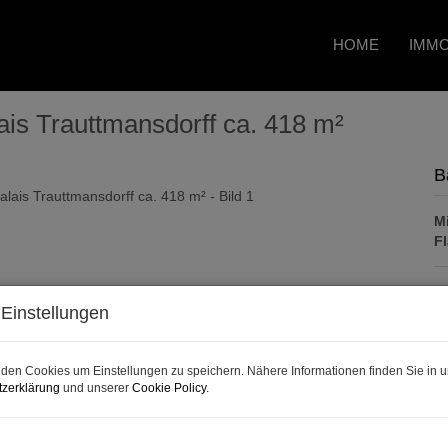
HOME
IMMO
is Trauttmansdorff ca. 418 m²
B
Mi
F
P
Einstellungen
Ge
den Cookies um Einstellungen zu speichern. Nähere Informationen finden Sie in u
Mi
zerklärung
und unserer
Cookie Policy
.
B
U