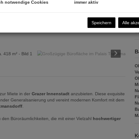
m
ch notwendige Cookies
immer aktiv
Pr
Speichern
Alle akz
K
V
B
Ob
V
Ob
Mi
N
zur Miete in der
Grazer Innenstadt
anzubieten. Diese exquisite
F
der Generalsanierung und vereint modernen Komfort mit dem
N
utmansdorff
.
B
M
 den Büroräumlichkeiten, die mit einer Vielzahl
hochwertiger
K