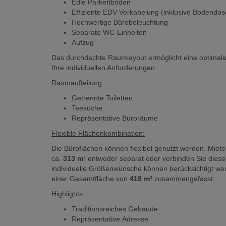
Edle Parkettböden
Effiziente EDV-Verkabelung (inklusive Bodendose
Hochwertige Bürobeleuchtung
Separate WC-Einheiten
Aufzug
Das durchdachte Raumlayout ermöglicht eine optimale N
Ihre individuellen Anforderungen.
Raumaufteilung:
Getrennte Toiletten
Teeküche
Repräsentative Büroräume
Flexible Flächenkombination:
Die Büroflächen können flexibel genutzt werden. Miete
ca.
313 m²
entweder separat oder verbinden Sie diese
individuelle Größenwünsche können berücksichtigt wer
einer Gesamtfläche von
418 m²
zusammengefasst.
Highlights:
Traditionsreiches Gebäude
Repräsentative Adresse