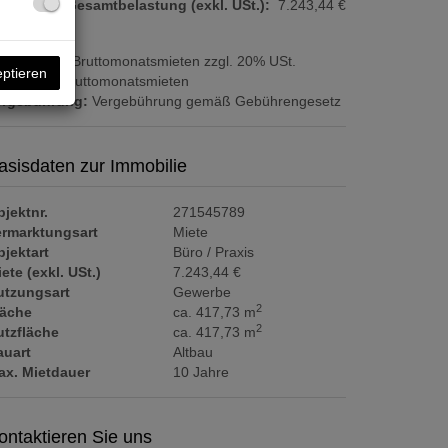
onatliche Gesamtbelastung (exkl. USt.):
7.243,44 €
ovision:
3 Bruttomonatsmieten zzgl. 20% USt.
eptieren
aution:
6 Bruttomonatsmieten
ergebührung:
Vergebührung gemäß Gebührengesetz
asisdaten zur Immobilie
jektnr.
271545789
ermarktungsart
Miete
jektart
Büro / Praxis
ete (exkl. USt.)
7.243,44 €
utzungsart
Gewerbe
2
läche
ca. 417,73 m
2
utzfläche
ca. 417,73 m
auart
Altbau
ax. Mietdauer
10 Jahre
ontaktieren Sie uns