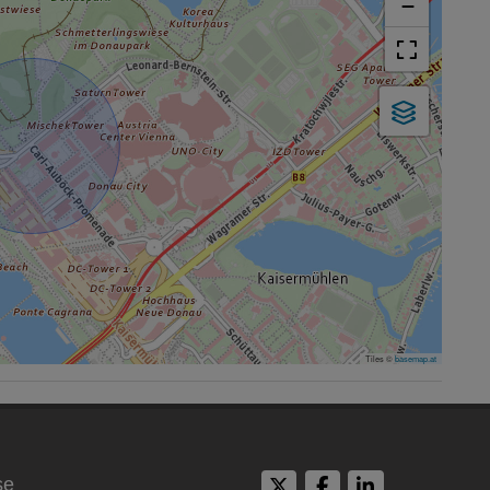
−
Tiles ©
basemap.at
se