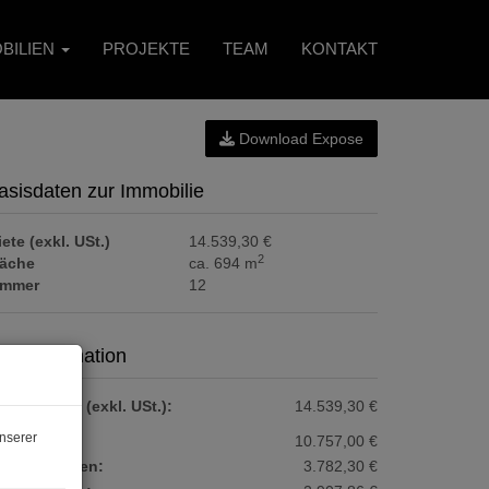
BILIEN
PROJEKTE
TEAM
KONTAKT
Download Expose
asisdaten zur Immobilie
ete (exkl. USt.)
14.539,30 €
2
läche
ca. 694 m
immer
12
reisinformation
samtmiete (exkl. USt.):
14.539,30 €
nserer
ete:
10.757,00 €
etriebskosten:
3.782,30 €