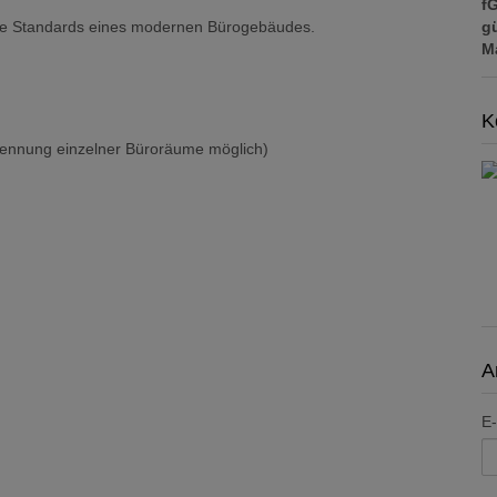
f
gü
 alle Standards eines modernen Bürogebäudes.
M
K
rennung einzelner Büroräume möglich)
A
E-