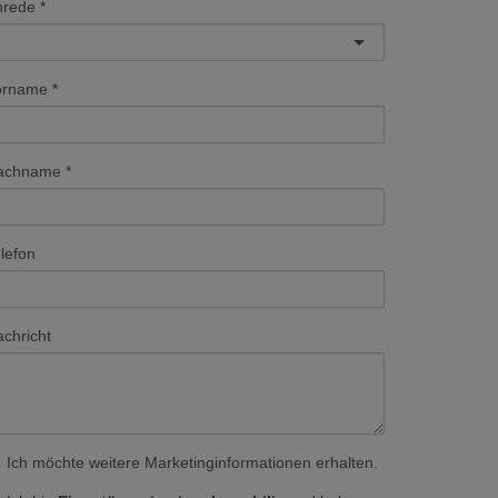
nrede
orname
achname
lefon
chricht
Ich möchte weitere Marketinginformationen erhalten.