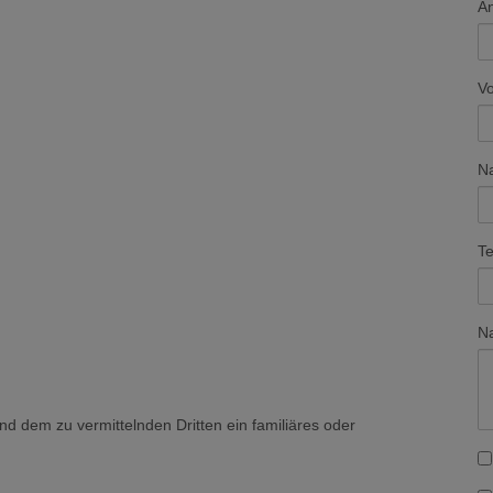
A
V
N
Te
Na
nd dem zu vermittelnden Dritten ein familiäres oder