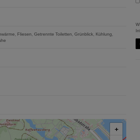
Wi
In
nwärme
Fliesen
Getrennte Toiletten
Grünblick
Kühlung
ähe
+