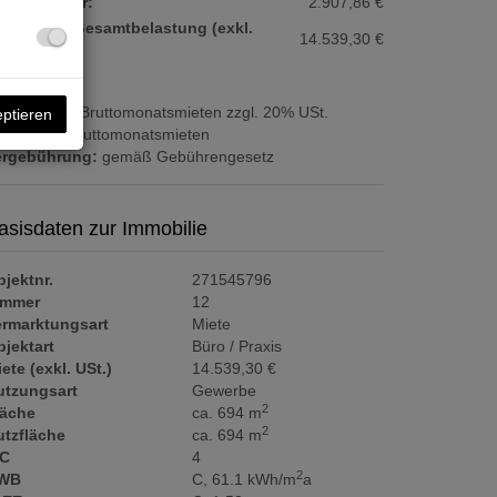
msatzsteuer:
2.907,86 €
onatliche Gesamtbelastung (exkl.
14.539,30 €
t.):
ovision:
3 Bruttomonatsmieten zzgl. 20% USt.
eptieren
aution:
6 Bruttomonatsmieten
ergebührung:
gemäß Gebührengesetz
asisdaten zur Immobilie
jektnr.
271545796
immer
12
ermarktungsart
Miete
jektart
Büro / Praxis
ete (exkl. USt.)
14.539,30 €
utzungsart
Gewerbe
2
läche
ca. 694 m
2
utzfläche
ca. 694 m
C
4
2
WB
C, 61.1 kWh/m
a