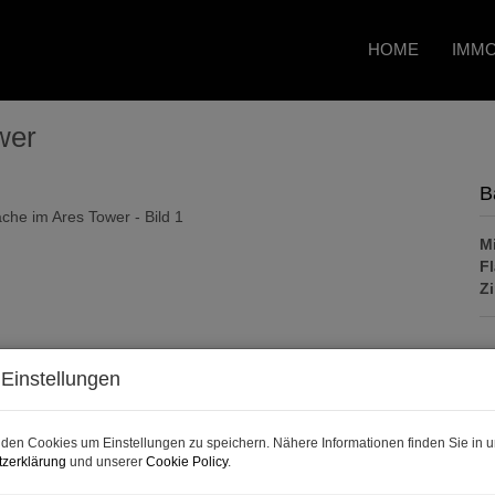
HOME
IMMO
wer
B
Mi
F
Z
P
Einstellungen
Ge
den Cookies um Einstellungen zu speichern. Nähere Informationen finden Sie in u
Mi
zerklärung
und unserer
Cookie Policy
.
B