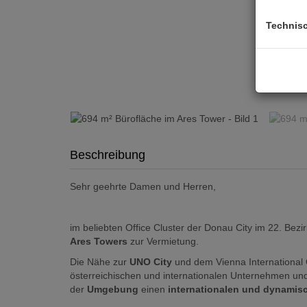
Technis
Beschreibung
Sehr geehrte Damen und Herren,
im beliebten Office Cluster der Donau City im 22. Bezi
Ares Towers
zur Vermietung.
Die Nähe zur
UNO City
und dem Vienna International 
österreichischen und internationalen Unternehmen u
der
Umgebung
einen
internationalen und dynamisc