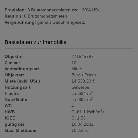
Provision:
3 Bruttomonatsmieten zzgl. 20% USt.
Kaution:
6 Bruttomonatsmieten
Vergebührung:
gemäß Gebührengesetz
Basisdaten zur Immobilie
Objektnr.
271545797
Zimmer
12
Vermarktungsart
Miete
Objektart
Büro / Praxis
Miete (exkl. USt.)
14.539,30 €
Nutzungsart
Gewerbe
2
Fläche
ca. 694 m
2
Nutzfläche
ca. 694 m
WC
4
2
HWB
C, 61.1 kWh/m
a
fGEE
C, 1,53
gültig bis
10.04.2032
Max. Mietdauer
10 Jahre