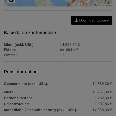
Tiles ©
basemap.at
Download Expose
Basisdaten zur Immobilie
Miete (exkl. USt.)
14.539,30 €
2
Fläche
ca. 694 m
Zimmer
12
Preisinformation
Gesamtmiete (exkl. USt.):
14.539,30 €
Miete:
10.757,00 €
Betriebskosten:
3.782,30 €
Umsatzsteuer:
2.907,86 €
monatliche Gesamtbelastung (exkl. USt.):
14.539,30 €