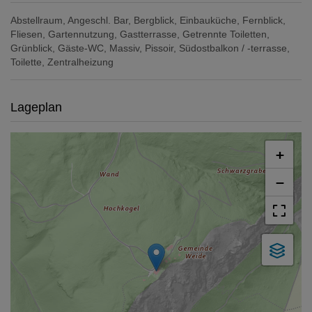
Abstellraum
Angeschl. Bar
Bergblick
Einbauküche
Fernblick
Fliesen
Gartennutzung
Gastterrasse
Getrennte Toiletten
Grünblick
Gäste-WC
Massiv
Pissoir
Südostbalkon / -terrasse
Toilette
Zentralheizung
Lageplan
+
−