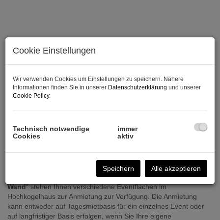
Cookie Einstellungen
Wir verwenden Cookies um Einstellungen zu speichern. Nähere
Informationen finden Sie in unserer
Datenschutzerklärung
und unserer
Cookie Policy
.
Beschreibung
Technisch notwendige
immer
Cookies
aktiv
Sehr geehrte Damen und Herren,
Speichern
Alle akzeptieren
inmitten des beliebten Naherholungsgebiets „
Naturpark Hohe
Wand
“ stehen Ihnen verschiedene Eventflächen im
Hochkogelhaus zur Anmietung zur Verfügung. Die Anmietung
kann entweder auf Tagesmietbasis für ein einzelnes Event oder
auf langfristiger Basis erfolgen, wenn Sie Ihre eigene