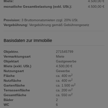
Miete:
4.500,00 €
monatliche Gesamtbelastung (exkl. USt.):
4.500,00 €
Provision:
3 Bruttomonatsmieten zzgl. 20% USt.
Vergebührung:
Vergebührung gemäß Gebührengesetz
Basisdaten zur Immobilie
Objektnr.
271545799
Vermarktungsart
Miete
Objektart
Gastgewerbe
Miete (exkl. USt.)
4.500,00 €
Nutzungsart
Gewerbe
2
Fläche
ca. 400 m
2
Nutzfläche
ca. 400 m
2
Gartenfläche
ca. 1.500 m
2
Terrassenfläche
ca. 200 m
2
Gesamtfläche
ca. 550 m
Bäder
2
WC
6