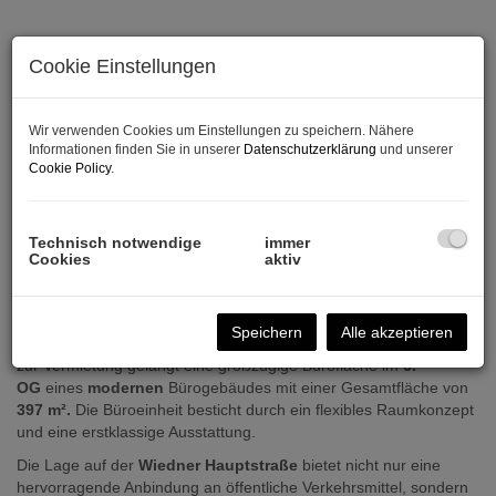
Cookie Einstellungen
Wir verwenden Cookies um Einstellungen zu speichern. Nähere
Informationen finden Sie in unserer
Datenschutzerklärung
und unserer
Cookie Policy
.
Technisch notwendige
immer
Cookies
aktiv
Beschreibung
Speichern
Alle akzeptieren
Sehr geehrte Damen und Herren,
zur Vermietung gelangt eine großzügige Bürofläche im
6.
OG
eines
modernen
Bürogebäudes mit einer Gesamtfläche von
397 m².
Die Büroeinheit besticht durch ein flexibles Raumkonzept
und eine erstklassige Ausstattung.
Die Lage auf der
Wiedner Hauptstraße
bietet nicht nur eine
hervorragende Anbindung an öffentliche Verkehrsmittel, sondern