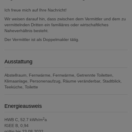
Ich freue mich auf Ihre Nachricht!
Wir weisen darauf hin, dass zwischen dem Vermittler und dem zu
vermittelnden Dritten ein familiäres oder wirtschaftliches
Naheverhältnis besteht.
Der Vermittler ist als Doppelmakler tätig.
Ausstattung
Abstellraum
Fernwärme
Fernwärme
Getrennte Toiletten
Klimaanlage
Personenaufzug
Räume veränderbar
Stadtblick
Teeküche
Toilette
Energieausweis
2
HWB
C, 52.7 kWh/m
a
fGEE
B, 0,94
gültig bis
23.08.2032