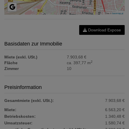
Tiles ©
basemap.at
Download Expose
Basisdaten zur Immobilie
Miete (exkl. USt.)
7.903,68 €
2
Fläche
ca. 397,77 m
Zimmer
10
Preisinformation
Gesamtmiete (exkl. USt.):
7.903,68 €
Miete:
6.563,20 €
Betriebskosten:
1.340,48 €
Umsatzsteuer:
1.580,74 €