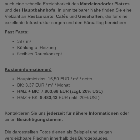
auch eine schnelle Erreichbarkeit des
Matzleinsdorfer Platzes
und des
Hauptbahnhofs
. In unmittelbarer Nähe finden Sie eine
Vielzahl an
Restaurants
,
Cafés
und
Geschäften
, die für eine
exzellente Infrastruktur sorgen und den Büroalltag bereichern.
Fast Facts:
397 m²
Kühlung u. Heizung
flexibles Raumkonzept
Kosteninformationen:
Hauptmietzins: 16,50 EUR / m² / netto
BK: 3,37 EUR / m² / Monat
HMZ + BK: 7.903,68
EUR (zzgl. 20% USt.)
HMZ + BK:
9.483,43
EUR (inkl. 20% USt.)
Kontaktieren Sie uns
jederzeit
für
nähere Informationen
oder
einen
Besichtigungstermin.
Die dargestellten Fotos dienen als Beispiel und zeigen
vergleichbare Flächen innerhalb des Bürogebäudes.