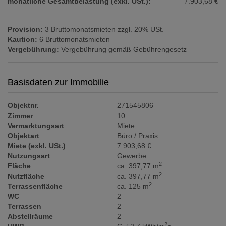
monatliche Gesamtbelastung (exkl. USt.):
7.903,68 €
Provision:
3 Bruttomonatsmieten zzgl. 20% USt.
Kaution:
6 Bruttomonatsmieten
Vergebührung:
Vergebührung gemäß Gebührengesetz
Basisdaten zur Immobilie
Objektnr.
271545806
Zimmer
10
Vermarktungsart
Miete
Objektart
Büro / Praxis
Miete (exkl. USt.)
7.903,68 €
Nutzungsart
Gewerbe
2
Fläche
ca. 397,77 m
2
Nutzfläche
ca. 397,77 m
2
Terrassenfläche
ca. 125 m
WC
2
Terrassen
2
Abstellräume
2
2