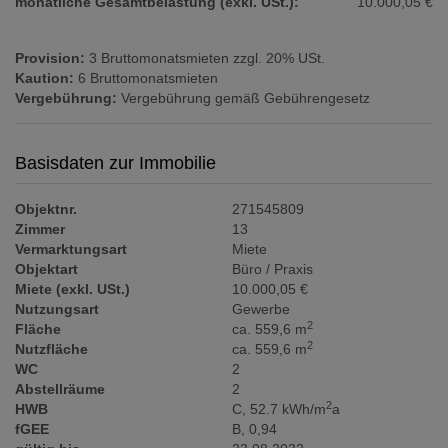
monatliche Gesamtbelastung (exkl. USt.):
10.000,05 €
Provision:
3 Bruttomonatsmieten zzgl. 20% USt.
Kaution:
6 Bruttomonatsmieten
Vergebührung:
Vergebührung gemäß Gebührengesetz
Basisdaten zur Immobilie
Objektnr.
271545809
Zimmer
13
Vermarktungsart
Miete
Objektart
Büro / Praxis
Miete (exkl. USt.)
10.000,05 €
Nutzungsart
Gewerbe
2
Fläche
ca. 559,6 m
2
Nutzfläche
ca. 559,6 m
WC
2
Abstellräume
2
2
HWB
C, 52.7 kWh/m
a
fGEE
B, 0,94