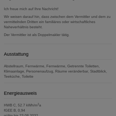
Ich freue mich auf Ihre Nachricht!
Wir weisen darauf hin, dass zwischen dem Vermittler und dem zu
vermittelnden Dritten ein familiäres oder wirtschaftliches
Naheverhältnis besteht.
Der Vermittler ist als Doppelmakler tätig.
Ausstattung
Abstellraum
Fernwärme
Fernwärme
Getrennte Toiletten
Klimaanlage
Personenaufzug
Räume veränderbar
Stadtblick
Teeküche
Toilette
Energieausweis
2
HWB
C, 52.7 kWh/m
a
fGEE
B, 0,94
gültig bis
23.08.2032