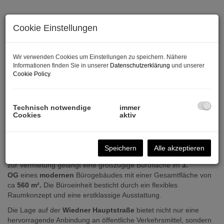
Cookie Einstellungen
Wir verwenden Cookies um Einstellungen zu speichern. Nähere
Informationen finden Sie in unserer
Datenschutzerklärung
und unserer
Cookie Policy
.
Technisch notwendige
immer
Cookies
aktiv
Beschreibung
Speichern
Alle akzeptieren
Sehr geehrte Damen und Herren,
zur Vermietung gelangt eine großzügige Bürofläche im
3.
OG
eines
modernen
Bürogebäudes mit einer Gesamtfläche von
ca
560 m².
Die Büroeinheit besticht durch ein flexibles
Raumkonzept und eine erstklassige Ausstattung.
Die Lage auf der
Wiedner Hauptstraße
bietet nicht nur eine
hervorragende Anbindung an öffentliche Verkehrsmittel, sondern