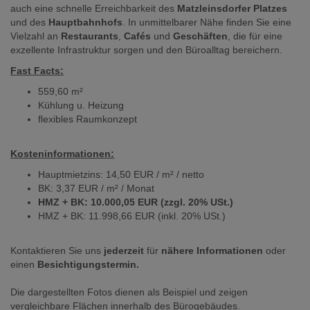
auch eine schnelle Erreichbarkeit des
Matzleinsdorfer Platzes
und des
Hauptbahnhofs
. In unmittelbarer Nähe finden Sie eine
Vielzahl an
Restaurants
,
Cafés
und
Geschäften
, die für eine
exzellente Infrastruktur sorgen und den Büroalltag bereichern.
Fast Facts:
559,60 m²
Kühlung u. Heizung
flexibles Raumkonzept
Kosteninformationen:
Hauptmietzins: 14,50 EUR / m² / netto
BK: 3,37 EUR / m² / Monat
HMZ + BK: 10.000,05 EUR (zzgl. 20% USt.)
HMZ + BK: 11.998,66 EUR (inkl. 20% USt.)
Kontaktieren Sie uns
jederzeit
für
nähere Informationen
oder
einen
Besichtigungstermin.
Die dargestellten Fotos dienen als Beispiel und zeigen
vergleichbare Flächen innerhalb des Bürogebäudes.