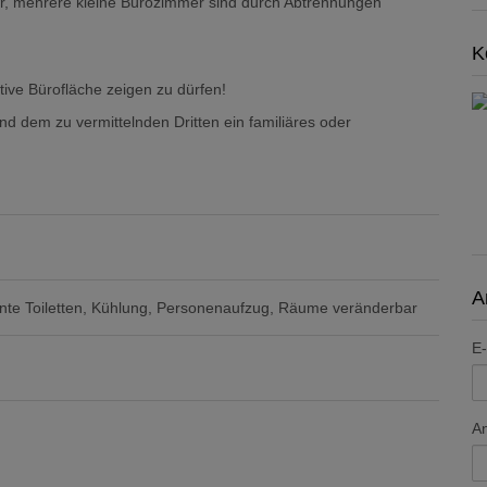
r, mehrere kleine Bürozimmer sind durch Abtrennungen
K
ktive Bürofläche zeigen zu dürfen!
nd dem zu vermittelnden Dritten ein familiäres oder
A
te Toiletten
Kühlung
Personenaufzug
Räume veränderbar
E-
A