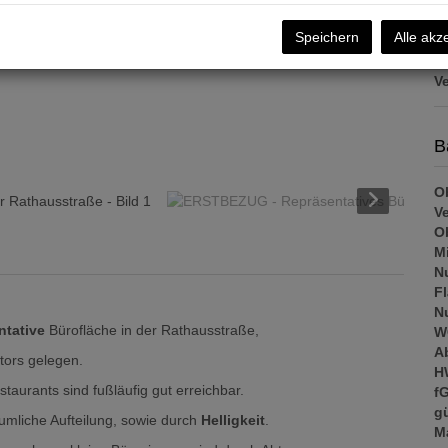
m
US
Speichern
Alle akz
V
B
Ob
V
Ob
Mi
N
F
N
ntative
Bürofläche in der Rathausstraße,
W
A
tors gelegen.
H
taurants sind fußläufig gut erreichbar.
f
gü
umliche Aufteilung, sowie durch
Helligkeit
.
M