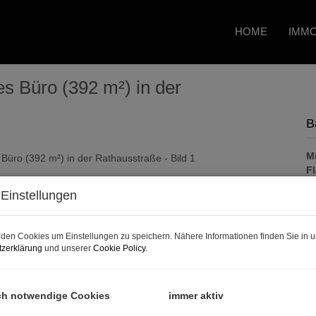
HOME
IMMO
 Büro (392 m²) in der
B
Mi
F
Einstellungen
P
den Cookies um Einstellungen zu speichern. Nähere Informationen finden Sie in u
Ge
zerklärung
und unserer
Cookie Policy
.
Mi
B
ch notwendige Cookies
immer aktiv
U