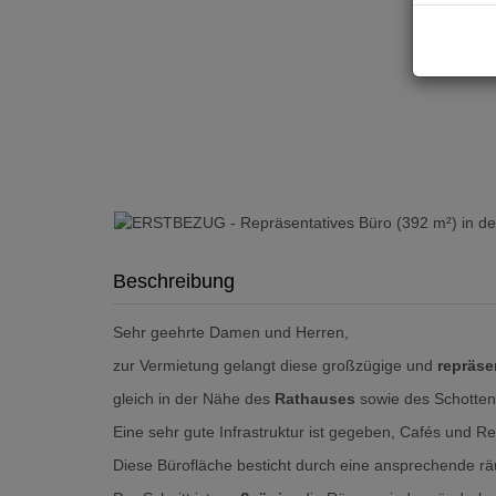
Beschreibung
Sehr geehrte Damen und Herren,
zur Vermietung gelangt diese großzügige und
repräse
gleich in der Nähe des
Rathauses
sowie des Schotten
Eine sehr gute Infrastruktur ist gegeben, Cafés und Res
Diese Bürofläche besticht durch eine ansprechende rä