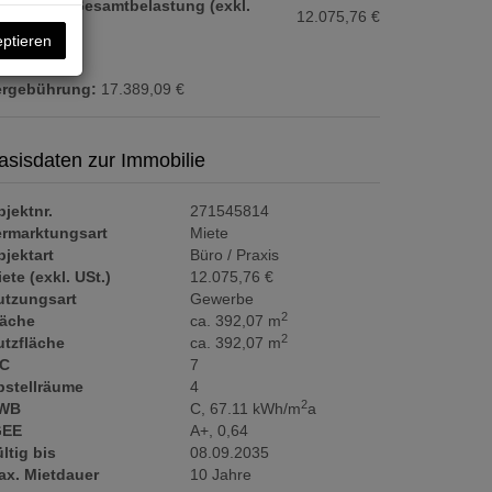
onatliche Gesamtbelastung (exkl.
12.075,76 €
t.):
eptieren
ergebührung:
17.389,09 €
asisdaten zur Immobilie
jektnr.
271545814
ermarktungsart
Miete
jektart
Büro / Praxis
ete (exkl. USt.)
12.075,76 €
utzungsart
Gewerbe
2
läche
ca. 392,07 m
2
utzfläche
ca. 392,07 m
C
7
bstellräume
4
2
WB
C, 67.11 kWh/m
a
GEE
A+, 0,64
ltig bis
08.09.2035
ax. Mietdauer
10 Jahre