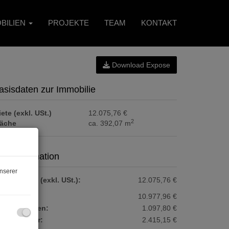
BILIEN
PROJEKTE
TEAM
KONTAKT
Download Expose
asisdaten zur Immobilie
ete (exkl. USt.)
12.075,76 €
2
läche
ca. 392,07 m
reisinformation
nserer
samtmiete (exkl. USt.):
12.075,76 €
ete:
10.977,96 €
etriebskosten:
1.097,80 €
msatzsteuer:
2.415,15 €