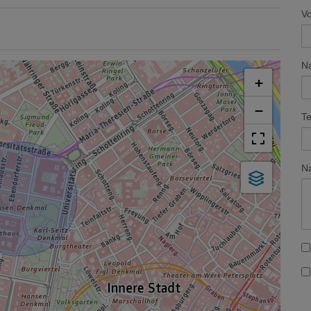
V
N
+
−
Te
Na