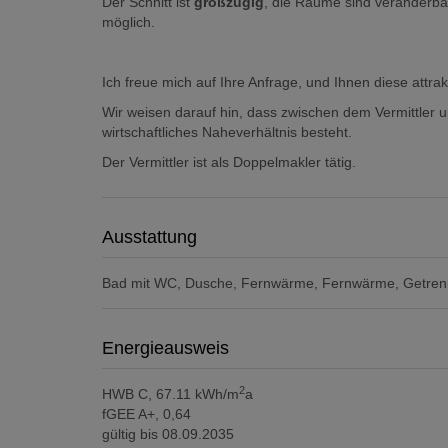
Der Schnitt ist
großzügig
, die Räume sind veränderba
möglich.
Ich freue mich auf Ihre Anfrage, und Ihnen diese attra
Wir weisen darauf hin, dass zwischen dem Vermittler u
wirtschaftliches Naheverhältnis besteht.
Der Vermittler ist als Doppelmakler tätig.
Ausstattung
Bad mit WC
Dusche
Fernwärme
Fernwärme
Getrenn
Energieausweis
2
HWB
C, 67.11 kWh/m
a
fGEE
A+, 0,64
gültig bis
08.09.2035