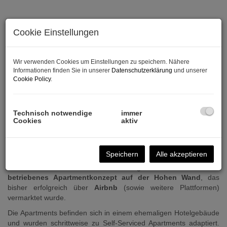
Cookie Einstellungen
Wir verwenden Cookies um Einstellungen zu speichern. Nähere
Informationen finden Sie in unserer
Datenschutzerklärung
und unserer
Cookie Policy
.
Technisch notwendige
immer
Cookies
aktiv
Beschreibung
Sehr geehrte Damen und Herren,
Speichern
Alle akzeptieren
zum Verkauf steht ein bereits eingeführtes und
laufend
betriebenes Apartmentkonzept auf der Hohen Wand
, das
bisher erfolgreich über
Airbnb
(sowie weitere Plattformen)
vermarktet wurde.
Die Apartments befinden sich in einem ehemaligen Hotelgebäude
und wurden schrittweise zu Self-Serviced Apartments adaptiert.