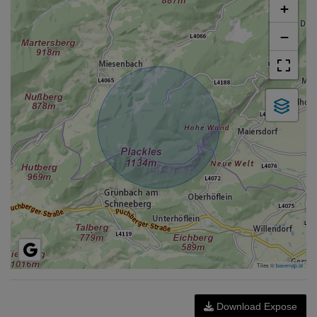
+
−
Tiles ©
basemap.at
Download Expose