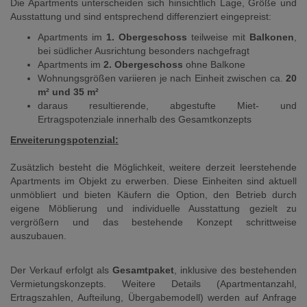
Die Apartments unterscheiden sich hinsichtlich Lage, Größe und
Ausstattung und sind entsprechend differenziert eingepreist:
Apartments im
1. Obergeschoss
teilweise mit
Balkonen
,
bei südlicher Ausrichtung besonders nachgefragt
Apartments im
2. Obergeschoss
ohne Balkone
Wohnungsgrößen variieren je nach Einheit zwischen ca.
20
m² und 35 m²
daraus resultierende, abgestufte Miet- und
Ertragspotenziale innerhalb des Gesamtkonzepts
Erweiterungspotenzial:
Zusätzlich besteht die Möglichkeit, weitere derzeit leerstehende
Apartments im Objekt zu erwerben. Diese Einheiten sind aktuell
unmöbliert und bieten Käufern die Option, den Betrieb durch
eigene Möblierung und individuelle Ausstattung gezielt zu
vergrößern und das bestehende Konzept schrittweise
auszubauen.
Der Verkauf erfolgt als
Gesamtpaket
, inklusive des bestehenden
Vermietungskonzepts. Weitere Details (Apartmentanzahl,
Ertragszahlen, Aufteilung, Übergabemodell) werden auf Anfrage