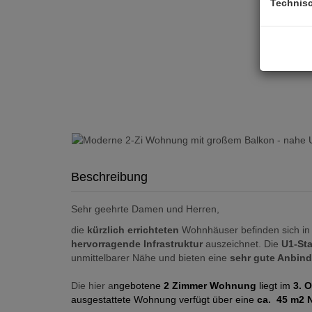
Technis
Beschreibung
Sehr geehrte Damen und Herren,
die
kürzlich errichteten
Wohnhäuser befinden sich i
hervorragende Infrastruktur
auszeichnet. Die
U1-Sta
unmittelbarer Nähe und bieten eine
sehr gute Anbin
Die hier a
ngebotene
2 Zimmer Wohnung
liegt im
3. 
ausgestattete Wohnung verfügt über eine
ca. 45 m2 