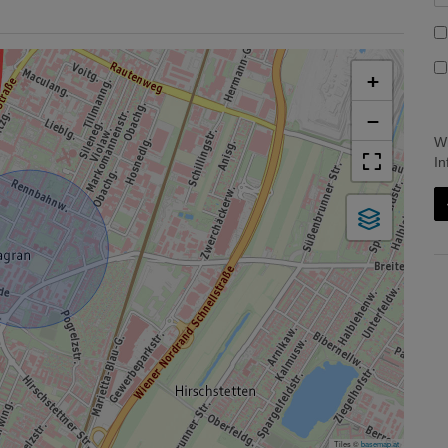
+
−
Wi
In
Tiles ©
basemap.at