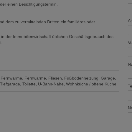
oder einen Besichtigungstermin.
A
nd dem zu vermittelnden Dritten ein familiäres oder
 in der Immobilienwirtschaft üblichen Geschäftsgebrauch des
V
t.
N
Fernwärme
Fernwärme
Fliesen
Fußbodenheizung
Garage
Tiefgarage
Toilette
U-Bahn-Nähe
Wohnküche / offene Küche
Te
Na