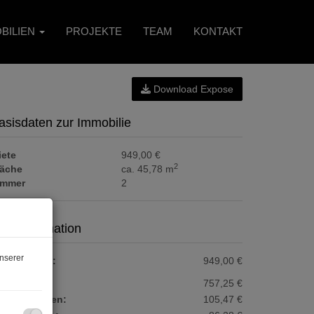
BILIEN
PROJEKTE
TEAM
KONTAKT
Download Expose
asisdaten zur Immobilie
iete
949,00 €
2
läche
ca. 45,78 m
immer
2
reisinformation
nserer
esamtmiete:
949,00 €
ete:
757,25 €
etriebskosten:
105,47 €