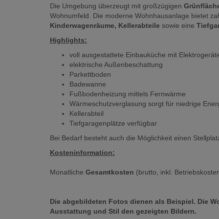
Die Umgebung überzeugt mit großzügigen
Grünfläch
Wohnumfeld. Die moderne Wohnhausanlage bietet zah
Kinderwagenräume, Kellerabteile
sowie eine
Tiefga
Highlights:
voll ausgestattete Einbauküche mit Elektrogerät
elektrische Außenbeschattung
Parkettboden
Badewanne
Fußbodenheizung mittels Fernwärme
Wärmeschutzverglasung sorgt für niedrige Ener
Kellerabteil
Tiefgaragenplätze verfügbar
Bei Bedarf besteht auch die Möglichkeit einen Stellpl
Kosteninformation:
Monatliche
Gesamtkosten
(brutto, inkl. Betriebskost
Die abgebildeten Fotos dienen als Beispiel. Die W
Ausstattung und Stil den gezeigten Bildern.