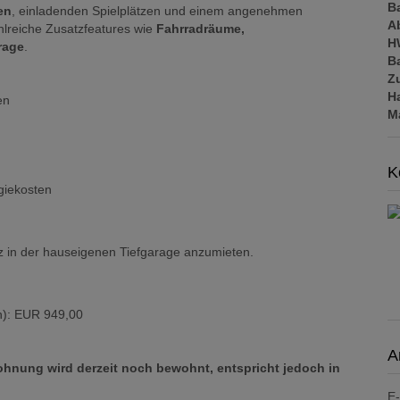
B
en
, einladenden Spielplätzen und einem angenehmen
A
lreiche Zusatzfeatures wie
Fahrradräume,
H
rage
.
B
Z
H
en
M
K
giekosten
atz in der hauseigenen Tiefgarage anzumieten.
en): EUR 949,00
A
ohnung wird derzeit noch bewohnt, entspricht jedoch in
E-