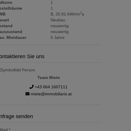
alkone
1
bstellräume
1
2
WB
B, 20.81 kWh/m
a
auart
Neubau
ustand
neuwertig
auszustand
neuwertig
ax. Mietdauer
5 Jahre
ontaktieren Sie uns
Team Miete
+43 664 1607111
miete@immobiliaris.at
nfrage senden
Mail