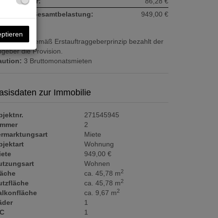
msatzsteuer:
86,28 €
onatliche Gesamtbelastung:
949,00 €
eptieren
ovision:
Gemäß Erstauftraggeberprinzip bezahlt der
geber die Provision.
aution:
3 Bruttomonatsmieten
asisdaten zur Immobilie
jektnr.
271545945
immer
2
ermarktungsart
Miete
jektart
Wohnung
iete
949,00 €
utzungsart
Wohnen
2
läche
ca. 45,78 m
2
utzfläche
ca. 45,78 m
2
alkonfläche
ca. 9,67 m
äder
1
C
1