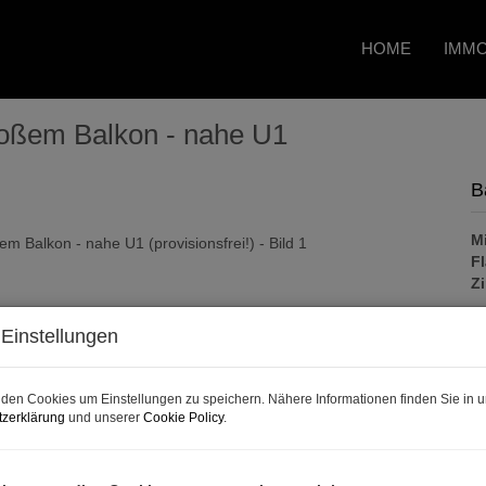
HOME
IMMO
oßem Balkon - nahe U1
B
M
F
Z
Einstellungen
P
den Cookies um Einstellungen zu speichern. Nähere Informationen finden Sie in u
G
zerklärung
und unserer
Cookie Policy
.
Mi
B