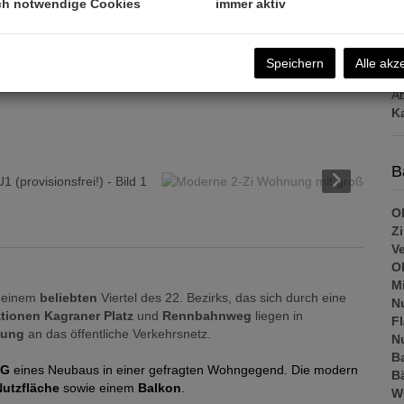
U
ch notwendige Cookies
immer aktiv
m
Speichern
Alle akz
Pr
Ab
K
B
Ob
Z
V
Ob
M
n einem
beliebten
Viertel des 22. Bezirks, das sich durch eine
N
tionen Kagraner Platz
und
Rennbahnweg
liegen in
F
dung
an das öffentliche Verkehrsnetz.
N
B
OG
eines Neubaus in einer gefragten Wohngegend. Die modern
B
Nutzfläche
sowie einem
Balkon
.
W