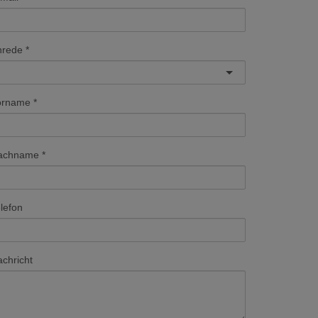
nrede
orname
achname
lefon
chricht