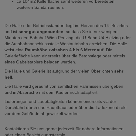
ca 104m2 Kellerfläche samt weiteren vorbereiteten
weiteren Sanitärräumen.
Die Halle / der Betriebsstandort liegt im Herzen des 14. Bezirkes
und ist
sehr gut angebunden
, so dass Sie in nur wenigen
Minuten den Bahnhof Wien Penzing, die U-Bahn U4 Hietzing oder
die Autobahnanschlussstelle Westautobahn erreichen. Die Halle
weist eine
Raumhöhe zwischen 4 bis 6 Meter auf
. Die
Galeriefläche kann einerseits über die Betonstiege oder mittels
eines Gabelstaplers beladen werden.
Die Halle und Galerie ist aufgrund der vielen Oberlichten
sehr
hell
.
Die Halle wird geräumt von sämtlichen Fahrnissen übergeben
und in Absprache mit dem Käufer noch adaptiert.
Lieferungen und Ladetätigkeiten können einerseits via der
Durchfahrt durch das Haupthaus oder über die Ladezone direkt
vor dem Gebäude abgewickelt werden.
Kontaktieren Sie uns gerne jederzeit für nähere Informationen
oder einen Besichtigungstermin.