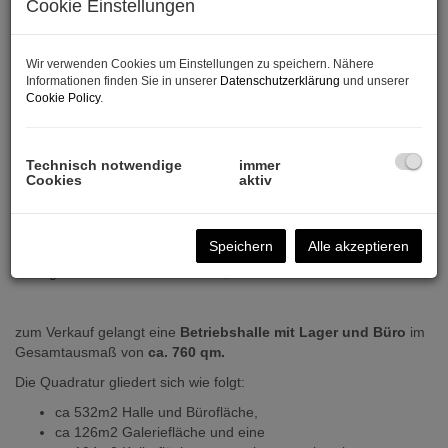
Cookie Einstellungen
Wir verwenden Cookies um Einstellungen zu speichern. Nähere
Informationen finden Sie in unserer
Datenschutzerklärung
und unserer
Cookie Policy
.
Technisch notwendige
immer
Cookies
aktiv
Beschreibung
Speichern
Alle akzeptieren
Sehr geehrte Damen und Herren,
zum Verkauf gelangt eine
Betriebshalle mit Lager und Büro
im
Gesamtausmaß von
ca. 760 qm.
Die Quadratur gliedert sich wie folgt:
ca 532m2 Halle und Bürofläche,
ca 126m2 Galeriefläche und eine