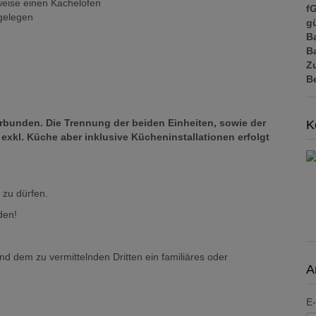
sweise einen Kachelofen
f
gelegen
gü
B
B
Z
B
erbunden. Die Trennung der beiden Einheiten, sowie der
K
kl. Küche aber inklusive Kücheninstallationen erfolgt
 zu dürfen.
den!
nd dem zu vermittelnden Dritten ein familiäres oder
A
E-