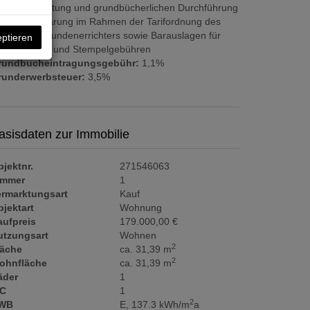
rtragserrichtung und grundbücherlichen Durchführung
ch Vereinbarung im Rahmen der Tarifordnung des
weiligen Urkundenerrichters sowie Barauslagen für
eptieren
eglaubigung und Stempelgebühren
rundbucheintragungsgebühr:
1,1%
runderwerbsteuer:
3,5%
asisdaten zur Immobilie
jektnr.
271546063
immer
1
ermarktungsart
Kauf
jektart
Wohnung
aufpreis
179.000,00 €
utzungsart
Wohnen
2
läche
ca. 31,39 m
2
ohnfläche
ca. 31,39 m
äder
1
C
1
2
WB
E, 137.3 kWh/m
a