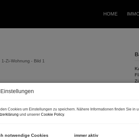
HOME
IMMO
B
K
F
Z
Einstellungen
P
den Cookies um Einstellungen zu speichern. Nähere Informationen finden Sie in u
zerklärung
und unserer
Cookie Policy
.
K
Pr
ch notwendige Cookies
immer aktiv
V