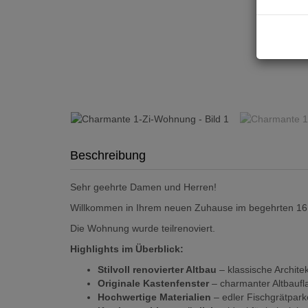
Beschreibung
Sehr geehrte Damen und Herren!
Willkommen in Ihrem neuen Zuhause im begehrten 16
Die Wohnung wurde teilrenoviert.
Highlights im Überblick:
Stilvoll renovierter Altbau
– klassische Archit
Originale Kastenfenster
– charmanter Altbaufla
Hochwertige Materialien
– edler Fischgrätpark