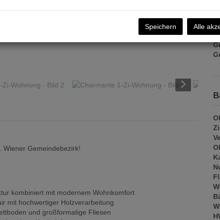
Ve
na
je
Speichern
Alle akz
B
G
G
B
Ob
Z
V
Ob
. Wiener Gemeindebezirk!
K
N
F
W
ektur kombiniert mit modernem Wohnkomfort
B
ir mit hochwertiger Holzverarbeitung
W
ettboden und großformatige Fliesen
H