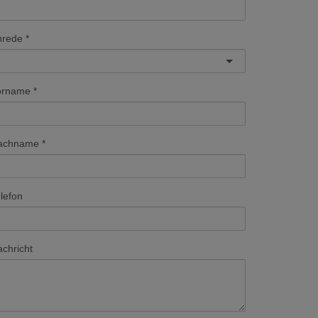
nrede
orname
achname
lefon
chricht