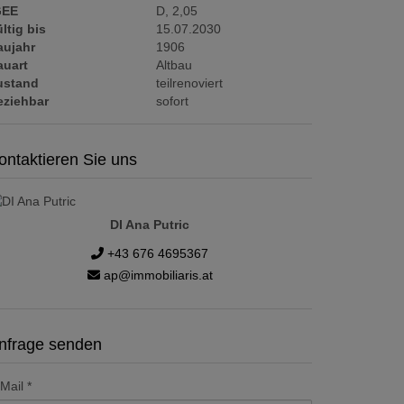
GEE
D, 2,05
ltig bis
15.07.2030
aujahr
1906
auart
Altbau
ustand
teilrenoviert
eziehbar
sofort
ontaktieren Sie uns
DI Ana Putric
+43 676 4695367
ap@immobiliaris.at
nfrage senden
Mail