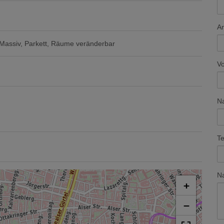
A
Massiv
Parkett
Räume veränderbar
V
N
Te
Na
+
−