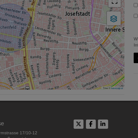
Wi
In
Tiles ©
basemap.at
se
rmstrasse 17/10-12