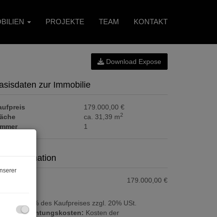
BILIEN
PROJEKTE
TEAM
KONTAKT
Download Expose
asisdaten zur Immobilie
aufpreis
179.000,00 €
2
läche
ca. 31,39 m
immer
1
reisinformation
nserer
aufpreis:
179.000,00 €
ovision:
3% des Kaufpreises zzgl. 20% USt.
ertragserrichtungskosten:
Kosten der