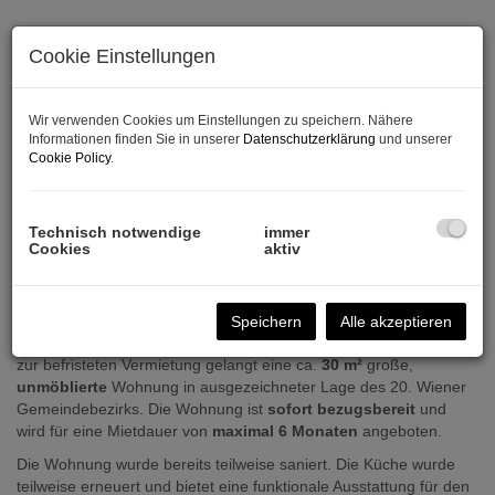
Cookie Einstellungen
Wir verwenden Cookies um Einstellungen zu speichern. Nähere
Informationen finden Sie in unserer
Datenschutzerklärung
und unserer
Cookie Policy
.
Technisch notwendige
immer
Cookies
aktiv
Beschreibung
Speichern
Alle akzeptieren
Sehr geehrte Damen und Herren,
zur befristeten Vermietung gelangt eine ca.
30 m²
große,
unmöblierte
Wohnung in ausgezeichneter Lage des 20. Wiener
Gemeindebezirks. Die Wohnung ist
sofort bezugsbereit
und
wird für eine Mietdauer von
maximal 6 Monaten
angeboten.
Die Wohnung wurde bereits teilweise saniert. Die Küche wurde
teilweise erneuert und bietet eine funktionale Ausstattung für den