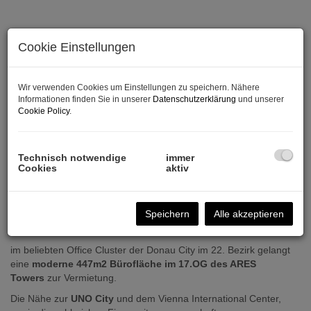
Cookie Einstellungen
Wir verwenden Cookies um Einstellungen zu speichern. Nähere
Informationen finden Sie in unserer
Datenschutzerklärung
und unserer
Cookie Policy
.
Technisch notwendige
immer
Cookies
aktiv
Beschreibung
Sehr geehrte Damen und Herren,
Speichern
Alle akzeptieren
im beliebten Office Cluster der Donau City im 22. Bezirk gelangt
eine
moderne 447m2 Bürofläche im 17.OG des ARES
Towers
zur Vermietung.
Die Nähe zur
UNO City
und dem Vienna International Center,