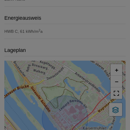
Energieausweis
2
HWB
C, 61 kWh/m
a
Lageplan
+
−