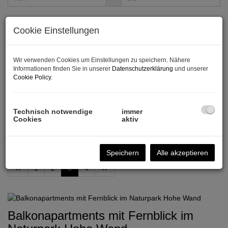
Zimmer
Cookie Einstellungen
-
Wir verwenden Cookies um Einstellungen zu speichern. Nähere
Wohnfläche (von/bis)
Informationen finden Sie in unserer
Datenschutzerklärung
und unserer
Cookie Policy
.
-
Weitere Suchoptionen
Technisch notwendige
immer
Cookies
aktiv
Filter zurücksetzen
Suchen
Speichern
Alle akzeptieren
1
2
3
4
Balkonapartments mit Fernblick im