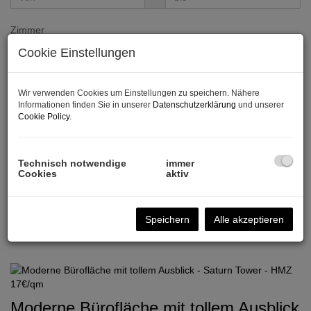
Zimmer
Cookie Einstellungen
-
Wohnfläche (von/bis)
Wir verwenden Cookies um Einstellungen zu speichern. Nähere
Informationen finden Sie in unserer
Datenschutzerklärung
und unserer
-
Cookie Policy
.
Weitere Suchoptionen
Technisch notwendige
immer
Filter zurücksetzen
Suchen
Cookies
aktiv
Speichern
Alle akzeptieren
1
2
3
4
5
Moderne Bürofläche mit tollem Ausblick