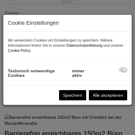
Zimmer
Cookie Einstellungen
-
Wohnfläche (von/bis)
Wir verwenden Cookies um Einstellungen zu speichern. Nähere
Informationen finden Sie in unserer
Datenschutzerklärung
und unserer
-
Cookie Policy
.
Weitere Suchoptionen
Technisch notwendige
immer
Filter zurücksetzen
Suchen
Cookies
aktiv
Speichern
Alle akzeptieren
1
2
3
4
5
Barrierefrei erreichbares 150m2 Büro